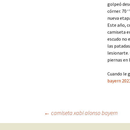
golpeó desd
córner. 70 
nueva etapa
Este año, c
camiseta en
escudo no e
las patadas
lesionarte.
piernas en 
Cuando le g
bayern 202
Navegación
←
camiseta xabi alonso bayern