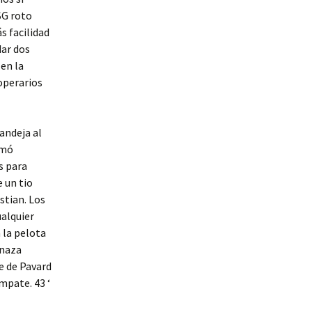
SG roto
s facilidad
dar dos
en la
 operarios
andeja al
omó
s para
 un tio
stian. Los
ualquier
 la pelota
enaza
e de Pavard
mpate. 43 ‘