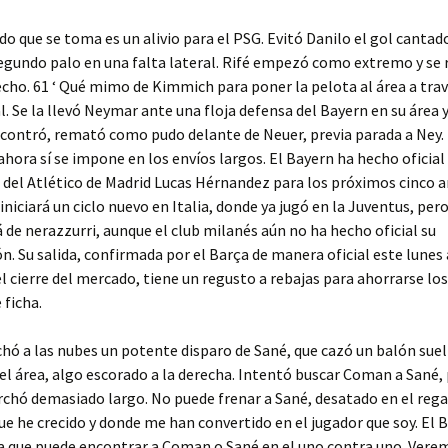
o que se toma es un alivio para el PSG. Evitó Danilo el gol cantad
egundo palo en una falta lateral. Rifé empezó como extremo y se 
echo. 61 ‘ Qué mimo de Kimmich para poner la pelota al área a tra
al. Se la llevó Neymar ante una floja defensa del Bayern en su área
ncontró, remató como pudo delante de Neuer, previa parada a Ney.
ahora sí se impone en los envíos largos. El Bayern ha hecho oficial 
 del Atlético de Madrid Lucas Hérnandez para los próximos cinco añ
 iniciará un ciclo nuevo en Italia, donde ya jugó en la Juventus, per
á de nerazzurri, aunque el club milanés aún no ha hecho oficial su
n. Su salida, confirmada por el Barça de manera oficial este lunes 
 cierre del mercado, tiene un regusto a rebajas para ahorrarse los
 ficha.
chó a las nubes un potente disparo de Sané, que cazó un balón suel
del área, algo escorado a la derecha. Intentó buscar Coman a Sané,
chó demasiado largo. No puede frenar a Sané, desatado en el regat
que he crecido y donde me han convertido en el jugador que soy. El 
a que puede encontrar a Coman o Sané en el uno contra uno. Verem