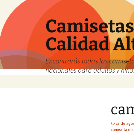
Camisetas 
Calidad Al
Encontrarás todas las camiseta
nacionales para adultos y niños
Saltar
al
contenido
cam
23 de ago
camiseta de