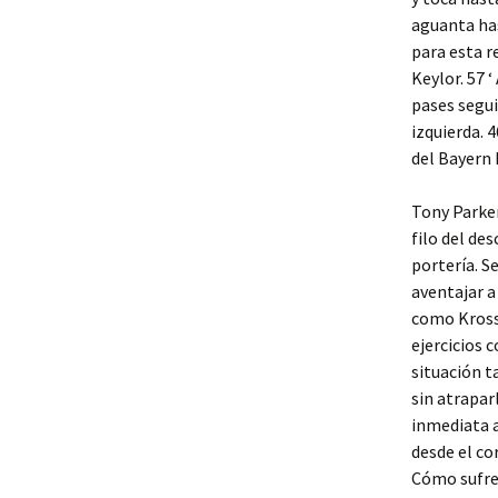
aguanta has
para esta r
Keylor. 57 
pases segui
izquierda. 
del Bayern 
Tony Parker
filo del de
portería. S
aventajar a
como Kross 
ejercicios 
situación t
sin atrapa
inmediata a
desde el co
Cómo sufre 