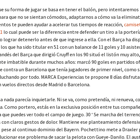
e su forma de jugar se basa en tener el balón, pero intentaremo
para que no se sientan cómodos, adaptarnos a cómo va la eliminat
tos te pueden ayudar a acelerar tus tiempos de reacción,
camise
21
lo cual puede ser la diferencia entre defender un tiro a la porter
no lograr detenerlo antes de que ingrese a ella. Con el Barça ha di
los que ha sido titular en 51 con un balance de 11 goles y 10 asiste
andés del Barça que dirigió Cruyff en los 90 situó el listón muy alto
te imbatible durante muchos años: marcó 90 goles en partidos of
ue contra un Barcelona que tenía jugadores de primer nivel, como 
luchando por todo. MARCA Experiencias te propone 8 días disfrut
 vuelos directos desde Madrid o Barcelona.
a nada parecía inquietarle. Ni se va, como pretendía, ni renueva, 
a. Como portero, estás en la exclusiva posición entre tus compañ
a que puedes ver todo el campo de juego. 30 ‘ Se marcha del terren
 con claros gestos de dolor. Mantiene ese planteamiento defensi
pese al continuo dominio del Bayern. Pochettino mete a Draxler 
lucionar ese problema de sacar la pelota con Gueye-Danilo. El aus