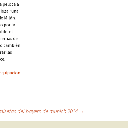
a pelota a
pieza “una
de Milán.
o por la
ble: el
piernas de
ino también
rar las
ce.
equipacion
misetas del bayern de munich 2014
→