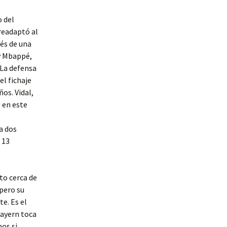
o del
readaptó al
vés de una
 y Mbappé,
 La defensa
el fichaje
os. Vidal,
o en este
a dos
 13
to cerca de
 pero su
e. Es el
Bayern toca
os si