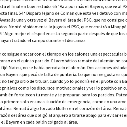
ta el final en buen estado. 65 ‘ Va a por más el Bayern, que ve al P
ecta final. 54 ‘ Disparo lejano de Coman que esta vez detuvo con má
‘ Avasalla una y otra vez el Bayern el área del PSG, que no consigue 
dos. Montó rápidamente la jugada el PSG, que encontró a Mbappé 
46 ‘ Algo mejor el césped en esta segunda parte después de que los
hayan tratado el campo durante el descanso.
 consigue anotar con el tiempo en los talones una espectacular b
scanso en el quinto partido. El acrobático remate del alemán no t
e fijó Mateu, no se había percatado el alemán. Dos acciones aislada
 un Bayern que pecó de falta de puntería. Lo que no me gusta es que
no tenga sitio de titular, cuando yo lo pondría en el pivote con Ba
cognitivos como los discursos motivacionales y ver lo positivo en c
ambién fortalecen tu mente y te preparan para los partidos. Patea
rla primero solo en una situación de emergencia, como en una am
l área. Remató algo forzado Müller en el corazón del área. Remat
razón del área que obligó al arquero a tirarse abajo para evitar el e
el Bayern en cada balón colgado al área.