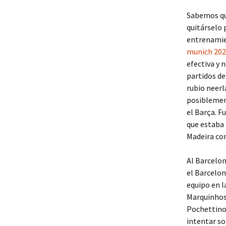
Sabemos qu
quitárselo 
entrenamien
munich 20
efectiva y 
partidos de 
rubio neerl
posiblemen
el Barça. F
que estaba 
Madeira con
Al Barcelon
el Barcelon
equipo en l
Marquinhos
Pochettino 
intentar so