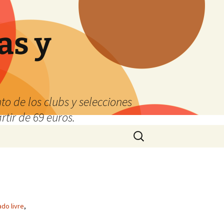
as y
o de los clubs y selecciones
tir de 69 euros.
Buscar:
do livre
,