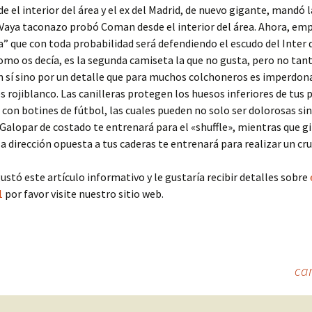
e el interior del área y el ex del Madrid, de nuevo gigante, mandó l
‘ Vaya taconazo probó Coman desde el interior del área. Ahora, em
” que con toda probabilidad será defendiendo el escudo del Inter 
omo os decía, es la segunda camiseta la que no gusta, pero no tant
 sí sino por un detalle que para muchos colchoneros es imperdona
s rojiblanco. Las canilleras protegen los huesos inferiores de tus 
 con botines de fútbol, las cuales pueden no solo ser dolorosas s
 Galopar de costado te entrenará para el «shuffle», mientras que gi
la dirección opuesta a tus caderas te entrenará para realizar un cru
ustó este artículo informativo y le gustaría recibir detalles sobre
1
por favor visite nuestro sitio web.
ca