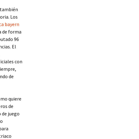
s también
oria. Los
ta bayern
ía de forma
sputado 96
ncias. El
,
iciales con
siempre,
ando de
como quiere
eros de
o de juego
vo
para
triaco