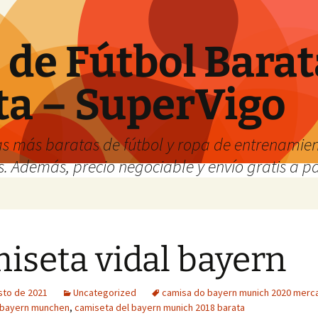
de Fútbol Barat
ta – SuperVigo
s más baratas de fútbol y ropa de entrenamient
. Además, precio negociable y envío gratis a par
iseta vidal bayern
sto de 2021
Uncategorized
camisa do bayern munich 2020 merca
 bayern munchen
,
camiseta del bayern munich 2018 barata