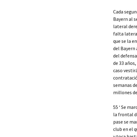
Cada segund
Bayern al s
lateral der
falta later
que se la e
del Bayern 
del defensa
de 33 años,
caso vestir
contratació
semanas del
millones de
55 ‘ Se mar
la frontal 
pase se mar
club en el 
y toca hast