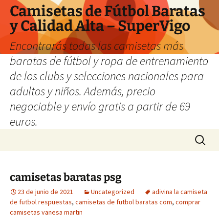
Camisetas de Fútbol Baratas
y Calidad Alta – SuperVigo
Encontrarás todas las camisetas más
baratas de fútbol y ropa de entrenamiento
de los clubs y selecciones nacionales para
adultos y niños. Además, precio
negociable y envío gratis a partir de 69
euros.
Saltar
Buscar:
al
contenido
camisetas baratas psg
23 de junio de 2021
Uncategorized
adivina la camiseta
de futbol respuestas
,
camisetas de futbol baratas com
,
comprar
camisetas vanesa martin