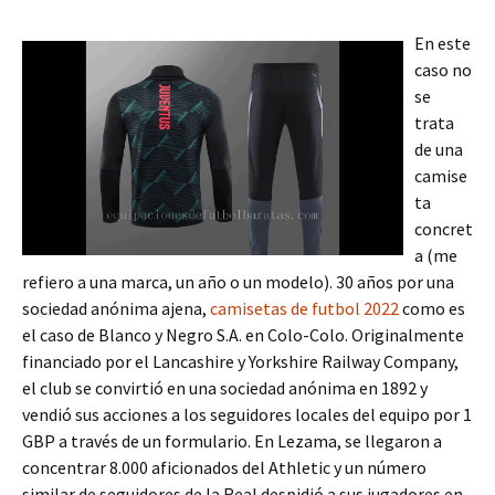
En este
caso no
se
trata
de una
camise
ta
concret
a (me
refiero a una marca, un año o un modelo). 30 años por una
sociedad anónima ajena,
camisetas de futbol 2022
como es
el caso de Blanco y Negro S.A. en Colo-Colo. Originalmente
financiado por el Lancashire y Yorkshire Railway Company,
el club se convirtió en una sociedad anónima en 1892 y
vendió sus acciones a los seguidores locales del equipo por 1
GBP a través de un formulario. En Lezama, se llegaron a
concentrar 8.000 aficionados del Athletic y un número
similar de seguidores de la Real despidió a sus jugadores en