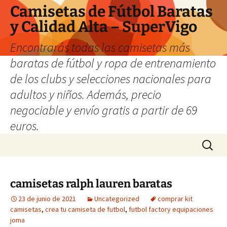
Camisetas de Fútbol Baratas
y Calidad Alta – SuperVigo
Encontrarás todas las camisetas más
baratas de fútbol y ropa de entrenamiento
de los clubs y selecciones nacionales para
adultos y niños. Además, precio
negociable y envío gratis a partir de 69
euros.
Saltar
Buscar:
al
contenido
camisetas ralph lauren baratas
23 de junio de 2021
Uncategorized
comprar kit
camisetas
,
crea tu camiseta de futbol
,
futbol factory equipaciones
joma