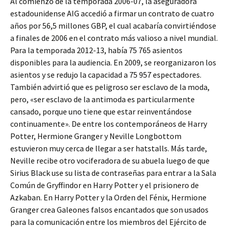
Al comienzo de la temporada 2006-07, la aseguradora
estadounidense AIG accedió a firmar un contrato de cuatro
años por 56,5 millones GBP, el cual acabaría convirtiéndose
a finales de 2006 en el contrato más valioso a nivel mundial.
Para la temporada 2012-13, había 75 765 asientos
disponibles para la audiencia. En 2009, se reorganizaron los
asientos y se redujo la capacidad a 75 957 espectadores.
También advirtió que es peligroso ser esclavo de la moda,
pero, «ser esclavo de la antimoda es particularmente
cansado, porque uno tiene que estar reinventándose
continuamente». De entre los contemporáneos de Harry
Potter, Hermione Granger y Neville Longbottom
estuvieron muy cerca de llegar a ser hatstalls. Más tarde,
Neville recibe otro vociferadora de su abuela luego de que
Sirius Black use su lista de contraseñas para entrar a la Sala
Común de Gryffindor en Harry Potter y el prisionero de
Azkaban. En Harry Potter y la Orden del Fénix, Hermione
Granger crea Galeones falsos encantados que son usados
para la comunicación entre los miembros del Ejército de