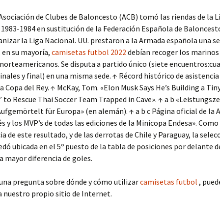
Asociación de Clubes de Baloncesto (ACB) tomó las riendas de la Li
1983-1984 en sustitución de la Federación Española de Baloncesto
anizar la Liga Nacional. UU. prestaron a la Armada española una se
 en su mayoría,
camisetas futbol 2022
debían recoger los marinos
norteamericanos. Se disputa a partido único (siete encuentros:cu
finales y final) en una misma sede. ↑ Récord histórico de asistencia
la Copa del Rey. ↑ McKay, Tom. «Elon Musk Says He’s Building a Tin
’ to Rescue Thai Soccer Team Trapped in Cave». ↑ a b «Leistungsz
ufgemörtelt für Europa» (en alemán). ↑ a b c Página oficial de la A
s y los MVP’s de todas las ediciones de la Minicopa Endesa». Como
a de este resultado, y de las derrotas de Chile y Paraguay, la selec
dó ubicada en el 5º puesto de la tabla de posiciones por delante d
a mayor diferencia de goles.
guna pregunta sobre dónde y cómo utilizar
camisetas futbol
, pued
 nuestro propio sitio de Internet.