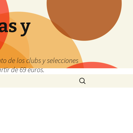
as y
o de los clubs y selecciones
tir de 69 euros.
Buscar: