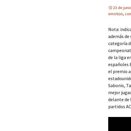
23 de juni
emotion
,
com
Nota: indic
además de s
categoría d
campeonatos
de la liga 
españoles 
el premio a
estadounide
Sabonis, Ta
mejor jugad
delante de 
partidos AC