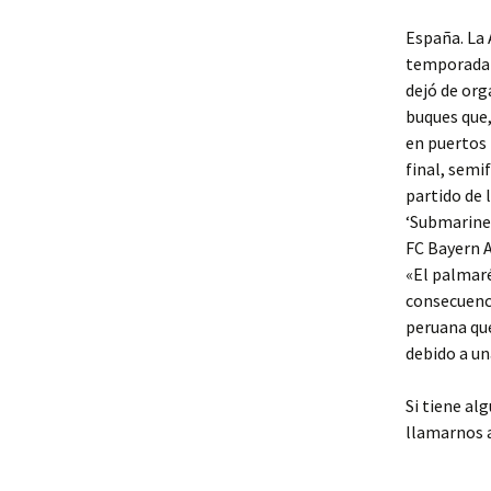
España. La 
temporada 
dejó de org
buques que,
en puertos 
final, semi
partido de 
‘Submarine
FC Bayern A
«El palmaré
consecuenci
peruana que
debido a un
Si tiene al
llamarnos a