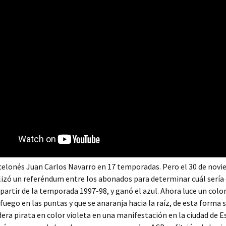
celonés Juan Carlos Navarro en 17 temporadas. Pero el 30 de nov
lizó un referéndum entre los abonados para determinar cuál sería e
partir de la temporada 1997-98, y ganó el azul. Ahora luce un colo
 fuego en las puntas y que se anaranja hacia la raíz, de esta forma s
era pirata en color violeta en una manifestación en la ciudad de 