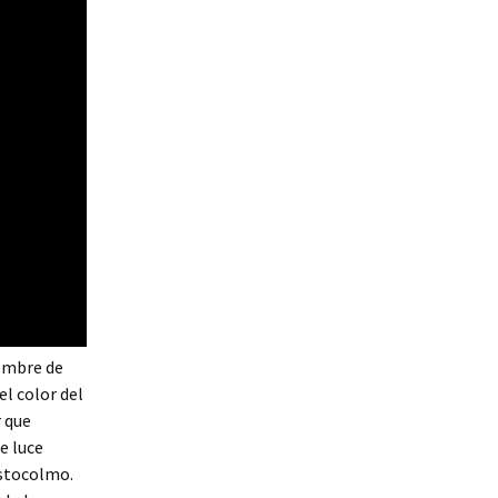
iembre de
l color del
r que
e luce
Estocolmo.