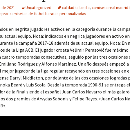
o de 2021
Uncategorized
calidad tailandia
,
camiseta real madrid 
prar camisetas de futbol baratas personalizadas
ados en negrita jugadores activos en la categoría durante la camp
u actual equipo. Nota: indicados en negrita jugadores en activo en
urante la campaña 2017-18 además de su actual equipo. Nota: En 
 de la Liga ACB. El jugador croata Velimir Perasović fue máximo
en cuatro temporadas consecutivas, seguido por las tres ocasiones 
Emiliano Rodríguez y Alfonso Martínez. Un año después empezó a
l mejor jugador de la liga regular recayendo en tres ocasiones en e
nse Darryl Middleton, por delante de las dos ocasiones logradas 
noka Beard y Luis Scola. Desde la temporada 1990-91 se entrega e
or de la final siendo el español Juan Carlos Navarro el más galar
los dos premios de Arvydas Sabonis y Felipe Reyes. «Juan Carlos N
B».