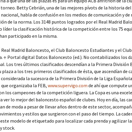
ría a que una de las plazas es para un equipo ACB anfitrión de la ci
 torneo. Betty Cebrián, una de las mejores pívots de la historia del
nacional, habla de confusión en los medios de comunicación y de
ión de la norma. Los 3148 puntos logrados por el Real Madrid Bal
 líder la clasificación histórica de la competición entre los 75 equ
han participado en la misma.
l Real Madrid Baloncesto, el Club Baloncesto Estudiantes y el Clu
. ↑ Portal digital Datos Baloncesto (ed.). No contabilizados los d
al. Los tres últimos clasificados descendían a la Primera División B
u plaza a los tres primeros clasificados de ésta, que ascendían de c
 considerada la sucesora de la Primera División de la Liga Española
 que organizaba la FEB,
www.supervigo.com
de ahí que compute u
n los campeones de la competición liguera. La Copa es una excel
a ver lo mejor del baloncesto español de clubes. Hoy en día, las c
an de moda a pesar de llevar años dentro de este sector, acompa
vimientos y estilos que surgieron con el paso del tiempo. La cad
 este modelo de etiquetado para localizar cada prenda y agilizar la
y stock.