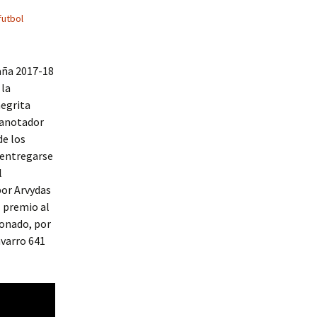
futbol
aña 2017-18
 la
negrita
 anotador
de los
 entregarse
l
por Arvydas
l premio al
donado, por
avarro 641