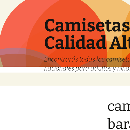
Camisetas 
Calidad Al
Encontrarás todas las camiseta
nacionales para adultos y niños
Saltar
al
contenido
cam
bar