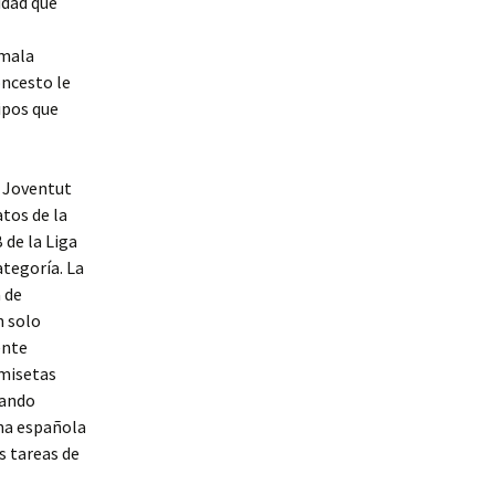
udad que
 mala
oncesto le
ipos que
b Joventut
atos de la
 de la Liga
ategoría. La
 de
n solo
ente
amisetas
ñando
ena española
s tareas de