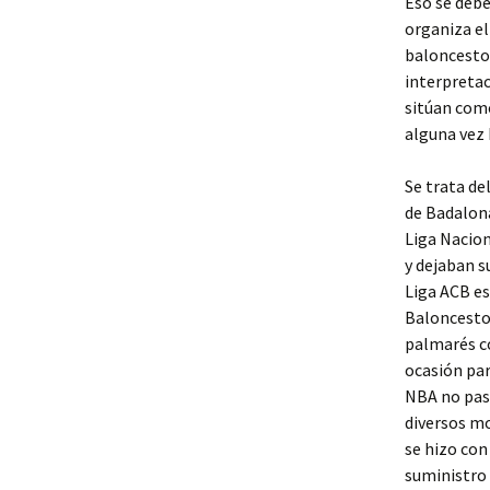
Eso se debe
organiza el
baloncesto 
interpretac
sitúan como
alguna vez 
Se trata de
de Badalona
Liga Nacion
y dejaban s
Liga ACB es
Baloncesto
palmarés co
ocasión par
NBA no pas
diversos mo
se hizo con
suministro 