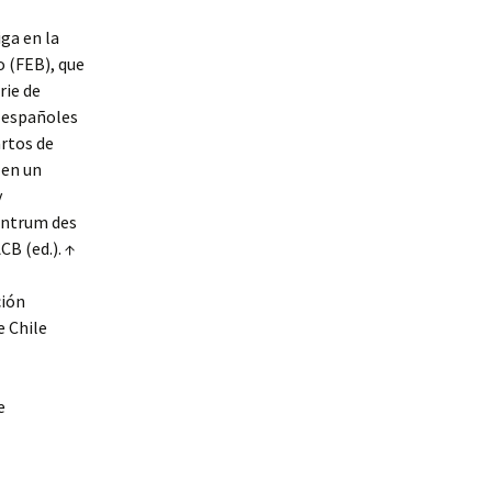
ga en la
 (FEB), que
rie de
 españoles
artos de
 en un
y
entrum des
CB (ed.). ↑
ción
e Chile
e