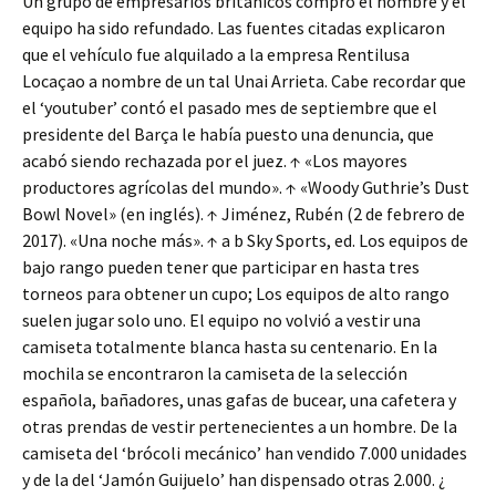
Un grupo de empresarios británicos compró el nombre y el
equipo ha sido refundado. Las fuentes citadas explicaron
que el vehículo fue alquilado a la empresa Rentilusa
Locaçao a nombre de un tal Unai Arrieta. Cabe recordar que
el ‘youtuber’ contó el pasado mes de septiembre que el
presidente del Barça le había puesto una denuncia, que
acabó siendo rechazada por el juez. ↑ «Los mayores
productores agrícolas del mundo». ↑ «Woody Guthrie’s Dust
Bowl Novel» (en inglés). ↑ Jiménez, Rubén (2 de febrero de
2017). «Una noche más». ↑ a b Sky Sports, ed. Los equipos de
bajo rango pueden tener que participar en hasta tres
torneos para obtener un cupo; Los equipos de alto rango
suelen jugar solo uno. El equipo no volvió a vestir una
camiseta totalmente blanca hasta su centenario. En la
mochila se encontraron la camiseta de la selección
española, bañadores, unas gafas de bucear, una cafetera y
otras prendas de vestir pertenecientes a un hombre. De la
camiseta del ‘brócoli mecánico’ han vendido 7.000 unidades
y de la del ‘Jamón Guijuelo’ han dispensado otras 2.000. ¿