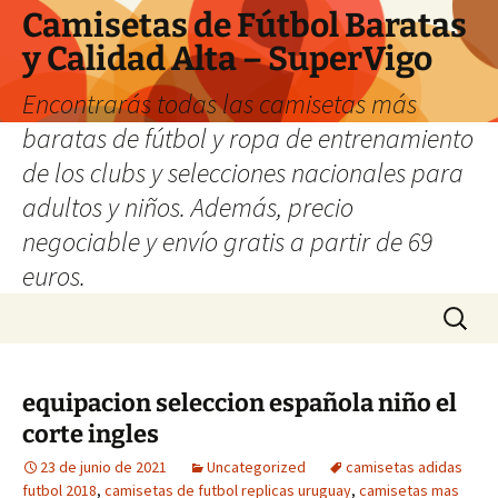
Camisetas de Fútbol Baratas
y Calidad Alta – SuperVigo
Encontrarás todas las camisetas más
baratas de fútbol y ropa de entrenamiento
de los clubs y selecciones nacionales para
adultos y niños. Además, precio
negociable y envío gratis a partir de 69
euros.
Saltar
Buscar:
al
contenido
equipacion seleccion española niño el
corte ingles
23 de junio de 2021
Uncategorized
camisetas adidas
futbol 2018
,
camisetas de futbol replicas uruguay
,
camisetas mas