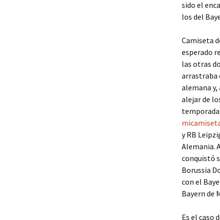
sido el enca
los del Bay
Camiseta de
esperado re
las otras do
arrastraba 
alemana y, 
alejar de l
temporada,
micamiset
y RB Leipzi
Alemania. A
conquistó s
Borussia Do
con el Baye
Bayern de 
Es el caso 