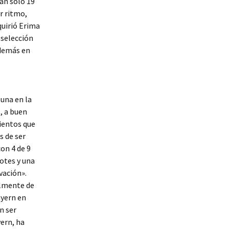
an sólo 19
r ritmo,
quirió Erima
 selección
además en
 una en la
o, a buen
ientos que
s de ser
on 4 de 9
botes y una
vación».
almente de
ayern en
n ser
yern, ha