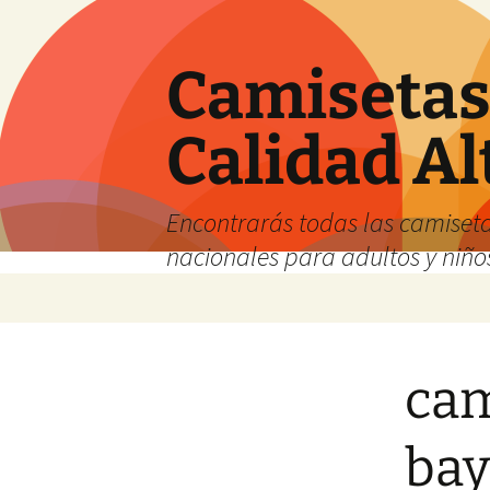
Camisetas 
Calidad Al
Encontrarás todas las camiseta
nacionales para adultos y niños
Saltar
al
contenido
cam
bay