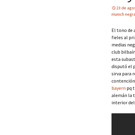
23 de ago
munich negr
El tono de 
fieles al p
medias negr
club bilbaí
esta subast
disputó el
sirva para 
contención 
bayern
pq t
alemán la t
interior del