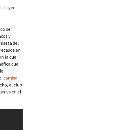
el bayern
ido ser
ncos y
miseta del
 recaude en
on la que
éfica que
de
o,
camisa
cho, el club
usiva en el