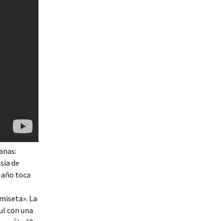
anas:
sia de
 año toca
s
miseta». La
ul con una