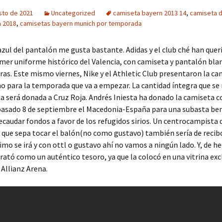
sto de 2021
Uncategorized
camiseta bayern 2013 14
,
camiseta d
a 2018
,
camisetas bayern munich por temporada
azul del pantalón me gusta bastante. Adidas y el club ché han quer
rimer uniforme histórico del Valencia, con camiseta y pantalón bla
as. Este mismo viernes, Nike y el Athletic Club presentaron la ca
no para la temporada que va a empezar. La cantidad íntegra que se
a será donada a Cruz Roja. Andrés Iniesta ha donado la camiseta c
 pasado 8 de septiembre el Macedonia-España para una subasta ben
recaudar fondos a favor de los refugidos sirios. Un centrocampista 
que sepa tocar el balón(no como gustavo) también sería de recib
imo se irá y con ottl o gustavo ahí no vamos a ningún lado. Y, de he
rató como un auténtico tesoro, ya que la colocó en una vitrina excl
 Allianz Arena.