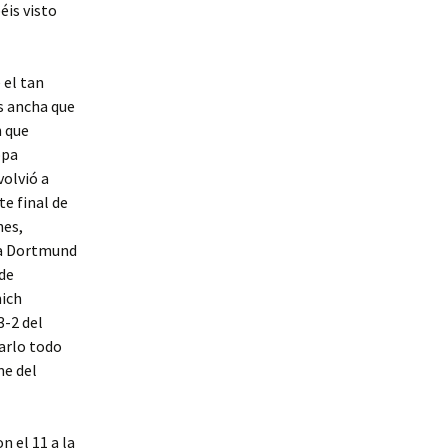
éis visto
 el tan
s ancha que
n que
opa
volvió a
te final de
nes,
ia Dortmund
 de
nich
3-2 del
darlo todo
me del
n el 11 a la