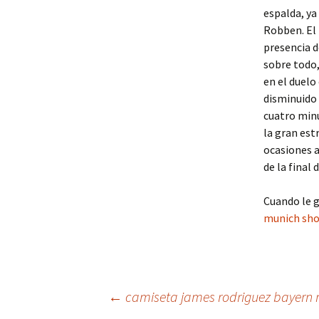
espalda, ya
Robben. El 
presencia d
sobre todo,
en el duelo
disminuido 
cuatro minu
la gran est
ocasiones a
de la final
Cuando le g
munich sh
Navegación
←
camiseta james rodriguez bayern