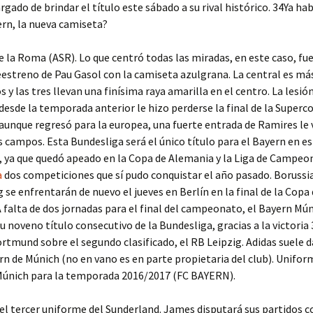
rgado de brindar el título este sábado a su rival histórico. 34Ya hab
ern, la nueva camiseta?
 la Roma (ASR). Lo que centró todas las miradas, en este caso, fue
estreno de Pau Gasol con la camiseta azulgrana. La central es má
s y las tres llevan una finísima raya amarilla en el centro. La lesió
desde la temporada anterior le hizo perderse la final de la Superc
aunque regresó para la europea, una fuerte entrada de Ramires le 
os campos. Esta Bundesliga será el único título para el Bayern en es
 ya que quedó apeado en la Copa de Alemania y la Liga de Campeo
a
dos competiciones que sí pudo conquistar el año pasado. Boruss
g se enfrentarán de nuevo el jueves en Berlín en la final de la Copa
 falta de dos jornadas para el final del campeonato, el Bayern Mú
u noveno título consecutivo de la Bundesliga, gracias a la victoria 
rtmund sobre el segundo clasificado, el RB Leipzig. Adidas suele 
rn de Múnich (no en vano es en parte propietaria del club). Unifor
Múnich para la temporada 2016/2017 (FC BAYERN).
del tercer uniforme del Sunderland. James disputará sus partidos co