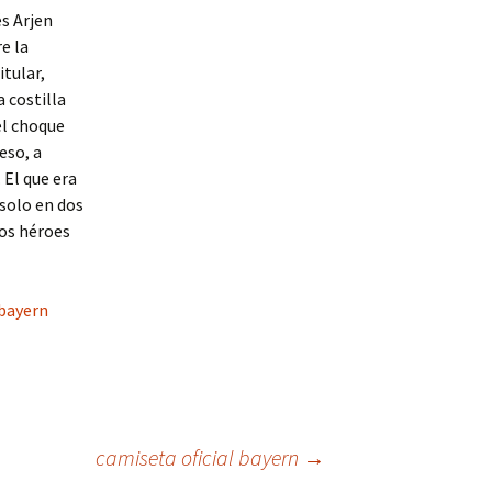
és Arjen
e la
itular,
a costilla
el choque
eso, a
 El que era
 solo en dos
los héroes
bayern
camiseta oficial bayern
→