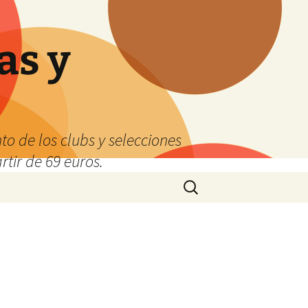
as y
o de los clubs y selecciones
tir de 69 euros.
Buscar: