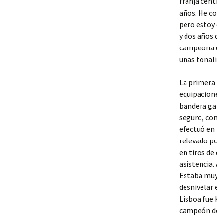
franja cent
años. He co
pero estoy 
y dos años 
campeona de
unas tonali
La primera 
equipacione
bandera gal
seguro, com
efectuó en 
relevado po
en tiros de
asistencia.
Estaba muy 
desnivelar 
Lisboa fue 
campeón de 