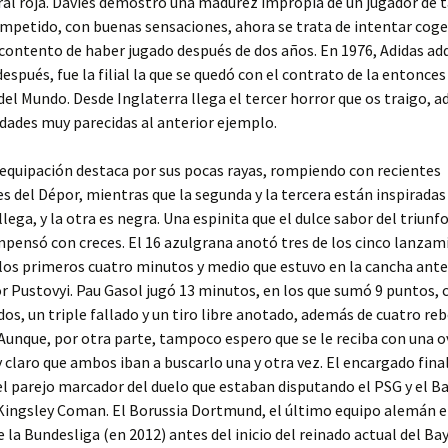
ral roja. Davies demostró una madurez impropia de un jugador de t
mpetido, con buenas sensaciones, ahora se trata de intentar coge
contento de haber jugado después de dos años. En 1976, Adidas ad
después, fue la filial la que se quedó con el contrato de la entonces
l Mundo. Desde Inglaterra llega el tercer horror que os traigo, 
dades muy parecidas al anterior ejemplo.
equipación destaca por sus pocas rayas, rompiendo con recientes
s del Dépor, mientras que la segunda y la tercera están inspiradas
lega, y la otra es negra. Una espinita que el dulce sabor del triunf
pensó con creces. El 16 azulgrana anotó tres de los cinco lanzam
los primeros cuatro minutos y medio que estuvo en la cancha ante
r Pustovyi. Pau Gasol jugó 13 minutos, en los que sumó 9 puntos, c
 dos, un triple fallado y un tiro libre anotado, además de cuatro re
 Aunque, por otra parte, tampoco espero que se le reciba con una o
claro que ambos iban a buscarlo una y otra vez. El encargado fin
el parejo marcador del duelo que estaban disputando el PSG y el B
Kingsley Coman. El Borussia Dortmund, el último equipo alemán e
la Bundesliga (en 2012) antes del inicio del reinado actual del Ba