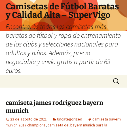
Camisetas de Fútbol Baratas
y Calidad Alta – SuperVigo
Encontrarás todas las camisetas más
baratas de fútbol y ropa de entrenamiento
de los clubs y selecciones nacionales para
adultos y niños. Además, precio
negociable y envío gratis a partir de 69
euros.
Saltar
Buscar:
al
contenido
camiseta james rodriguez bayern
munich
23 de agosto de 2021
Uncategorized
camiseta bayern
munich 2017 champions
,
camiseta del bayern munich para la