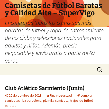
Camisetas de Fútbol Baratas
y Calidad Alta – SuperVigo
Encontrarás todas las camisetas más
baratas de fútbol y ropa de entrenamiento
de los clubs y selecciones nacionales para
adultos y niños. Además, precio
negociable y envío gratis a partir de 69
euros.
Saltar
Buscar:
al
contenido
Club Atlético Sarmiento (Junín)
26 de octubre de 2021
Uncategorized
comprar
camisetas nba barcelona
,
plantilla camiseta
,
trajes de futbol
baratos