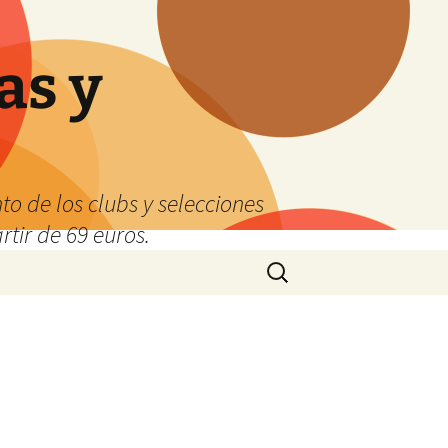
as y
o de los clubs y selecciones
tir de 69 euros.
Buscar: