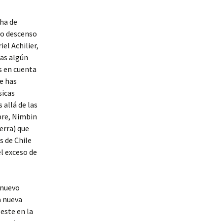
cha de
vo descenso
el Achilier,
cas algún
s en cuenta
e has
sicas
allá de las
bre, Nimbin
erra) que
s de Chile
el exceso de
 nuevo
a nueva
leste en la