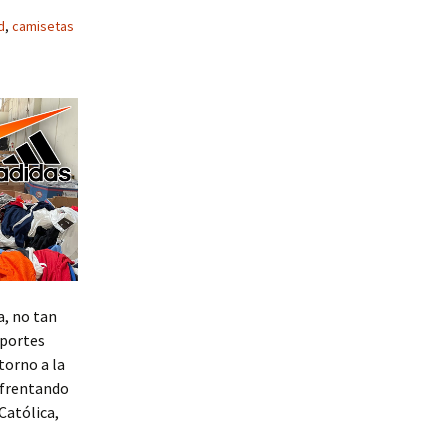
d
,
camisetas
a, no tan
eportes
torno a la
enfrentando
Católica,