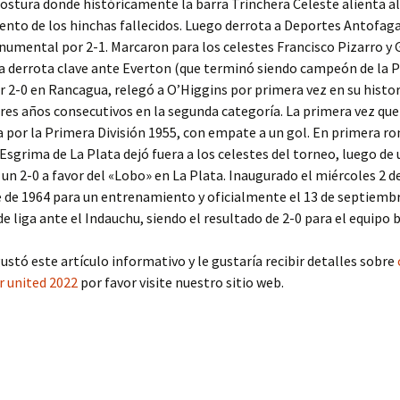
ostura donde históricamente la barra Trinchera Celeste alienta al
nto de los hinchas fallecidos. Luego derrota a Deportes Antofaga
umental por 2-1. Marcaron para los celestes Francisco Pizarro y
a derrota clave ante Everton (que terminó siendo campeón de la 
r 2-0 en Rancagua, relegó a O’Higgins por primera vez en su histor
tres años consecutivos en la segunda categoría. La primera vez qu
a por la Primera División 1955, con empate a un gol. En primera ro
Esgrima de La Plata dejó fuera a los celestes del torneo, luego de u
un 2-0 a favor del «Lobo» en La Plata. Inaugurado el miércoles 2 d
de 1964 para un entrenamiento y oficialmente el 13 de septiembr
de liga ante el Indauchu, siendo el resultado de 2-0 para el equipo 
ustó este artículo informativo y le gustaría recibir detalles sobre
 united 2022
por favor visite nuestro sitio web.