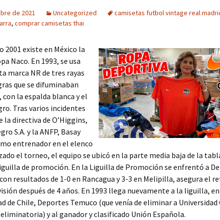
ubre de 2021
Uncategorized
camisetas futbol vintage real madri
arra
,
comprar camisetas thai
o 2001 existe en México la
pa Naco. En 1993, se usa
ta marca NR de tres rayas
gras que se difuminaban
, con la espalda blanca y el
o. Tras varios incidentes
e la directiva de O’Higgins,
gro S.A. y la ANFP, Basay
omo entrenador en el elenco
izado el torneo, el equipo se ubicó en la parte media baja de la tabl
 liguilla de promoción. En la Liguilla de Promoción se enfrentó a D
y con resultados de 1-0 en Rancagua y 3-3 en Melipilla, asegura el re
isión después de 4 años. En 1993 llega nuevamente a la liguilla, 
ad de Chile, Deportes Temuco (que venía de eliminar a Universidad 
 eliminatoria) y al ganador y clasificado Unión Española.