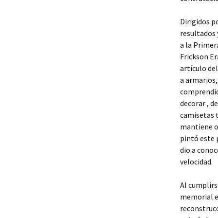
Dirigidos p
resultados 
a la Primer
Frickson Er
artículo de
a armarios,
comprendido
decorar , d
camisetas t
mantiene or
pintó este 
dio a conoc
velocidad.
Al cumplirs
memorial en
reconstrucc