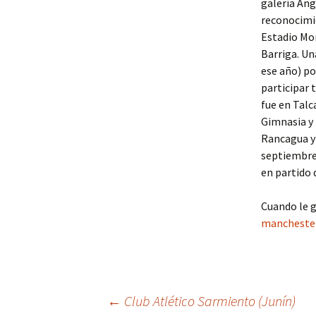
galería Ang
reconocimie
Estadio Mon
Barriga. Un
ese año) po
participar 
fue en Talc
Gimnasia y 
Rancagua y 
septiembre 
en partido 
Cuando le g
manchester
Navegación
←
Club Atlético Sarmiento (Junín)