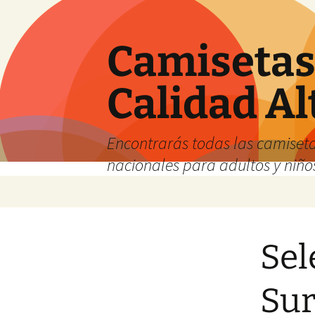
Camisetas 
Calidad Al
Encontrarás todas las camiseta
nacionales para adultos y niños
Saltar
al
contenido
Sel
Su