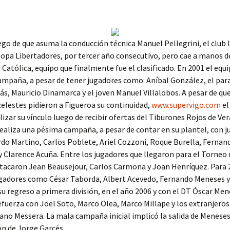
ego de que asuma la conducción técnica Manuel Pellegrini, el club l
 Copa Libertadores, por tercer año consecutivo, pero cae a manos d
 Católica, equipo que finalmente fue el clasificado. En 2001 el equi
ampaña, a pesar de tener jugadores como: Aníbal González, el pa
s, Mauricio Dinamarca y el joven Manuel Villalobos. A pesar de que
celestes pidieron a Figueroa su continuidad,
www.supervigo.com
el
alizar su vínculo luego de recibir ofertas del Tiburones Rojos de Ver
ealiza una pésima campaña, a pesar de contar en su plantel, con 
o Martino, Carlos Poblete, Ariel Cozzoni, Roque Burella, Fernan
y Clarence Acuña. Entre los jugadores que llegaron para el Torneo
stacaron Jean Beausejour, Carlos Carmona y Joan Henríquez. Para 
ugadores como César Taborda, Albert Acevedo, Fernando Meneses 
su regreso a primera división, en el año 2006 y con el DT Óscar Men
efuerza con Joel Soto, Marco Olea, Marco Millape y los extranjero
iano Messera. La mala campaña inicial implicó la salida de Meneses
n de Jorge Garcés.