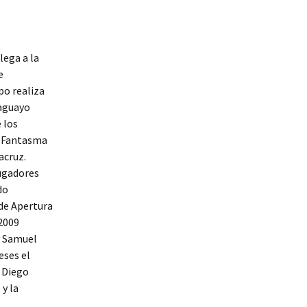
lega a la
e
po realiza
raguayo
 los
 Fantasma
acruz.
jugadores
do
 de Apertura
2009
y Samuel
eses el
s Diego
 y la