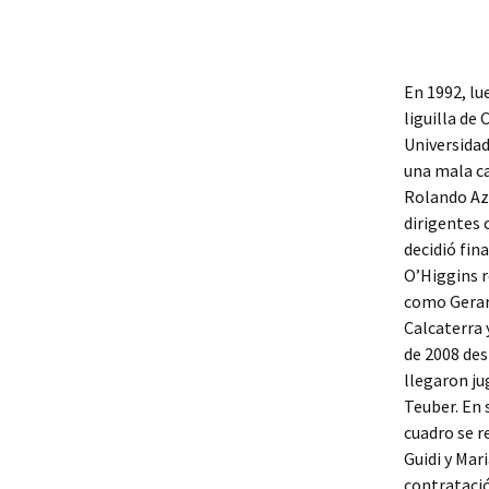
En 1992, lu
liguilla de
Universidad
una mala c
Rolando Azá
dirigentes 
decidió fin
O’Higgins r
como Gerard
Calcaterra 
de 2008 de
llegaron j
Teuber. En 
cuadro se r
Guidi y Mar
contratació