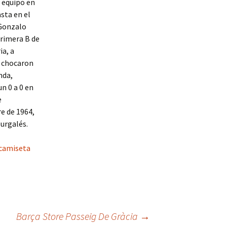
 equipo en
sta en el
 Gonzalo
Primera B de
ia, a
e chocaron
nda,
n 0 a 0 en
e
e de 1964,
burgalés.
camiseta
Barça Store Passeig De Gràcia
→