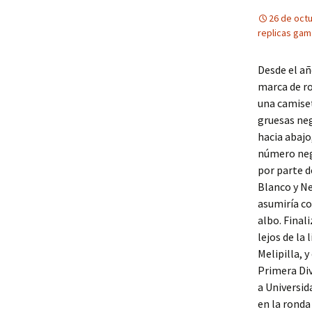
26 de oct
replicas gam
Desde el añ
marca de ro
una camise
gruesas ne
hacia abajo
número negr
por parte d
Blanco y Ne
asumiría c
albo. Final
lejos de la
Melipilla, 
Primera Div
a Universid
en la ronda