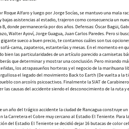
or Roque Alfaro y luego por Jorge Socías, se mantuvo una mala ra
y bajas asistencias al estadio, trajeron como consecuencia un nue
a B, donde permanecería por dos años. Defensas: Óscar Bagüi, Gabri
azo, Walter Ayoví, Jorge Guagua, Juan Carlos Paredes. Pero si bus
l gigante sueco a buen precio, te contamos cuáles son tus opcione
 sofá-cama, zapateros, estanterías y mesas. En el momento en qu
 bien las particularidades de un artículo parecido a camisetas bá
eberás que determinar y mostrar una conclusión. Pero mirando más 
eñidas, los atrapasueños horteras y el negocio de la marihuana li
gullosa el legado del movimiento Back to Earth (De vuelta a la ti
pueblo con arcoíris psicoactivos. Finalmente la SIAT de Carabinero
er las causas del accidente siendo el desconocimiento de la ruta y 
e un año del trágico accidente la ciudad de Rancagua construye un
 la Carretera el Cobre muy cercano al Estadio El Teniente. Para l
ión del Estadio El Teniente se decidió dejar 16 butacas de color ce