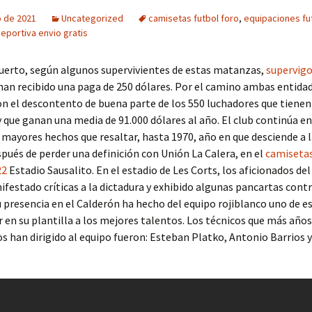
o de 2021
Uncategorized
camisetas futbol foro
,
equipaciones fu
eportiva envio gratis
uerto, según algunos supervivientes de estas matanzas,
supervig
han recibido una paga de 250 dólares. Por el camino ambas entida
con el descontento de buena parte de los 550 luchadores que tiene
 y que ganan una media de 91.000 dólares al año. El club continúa e
n mayores hechos que resaltar, hasta 1970, año en que desciende a 
spués de perder una definición con Unión La Calera, en el
camisetas
22
Estadio Sausalito. En el estadio de Les Corts, los aficionados de
festado críticas a la dictadura y exhibido algunas pancartas contr
 presencia en el Calderón ha hecho del equipo rojiblanco uno de e
 en su plantilla a los mejores talentos. Los técnicos que más años
s han dirigido al equipo fueron: Esteban Platko, Antonio Barrios y