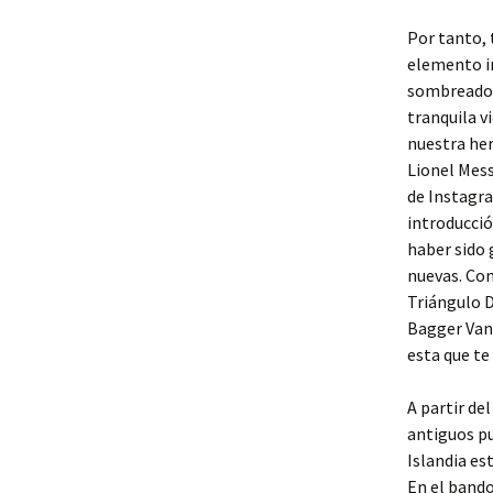
Por tanto, 
elemento in
sombreado. 
tranquila v
nuestra her
Lionel Mess
de Instagra
introducció
haber sido 
nuevas. Co
Triángulo D
Bagger Van
esta que te
A partir de
antiguos pu
Islandia es
En el bando