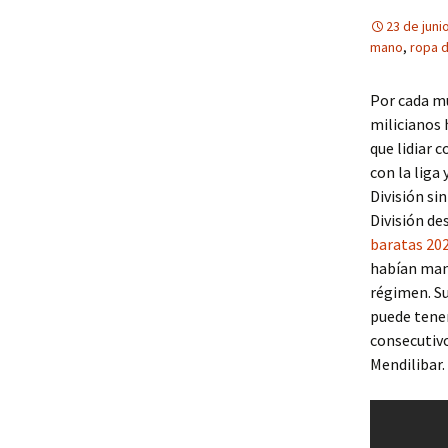
23 de juni
mano
,
ropa d
Por cada m
milicianos 
que lidiar 
con la liga
División si
División de
baratas 20
habían mani
régimen. Su
puede tener
consecutivo
Mendilibar.