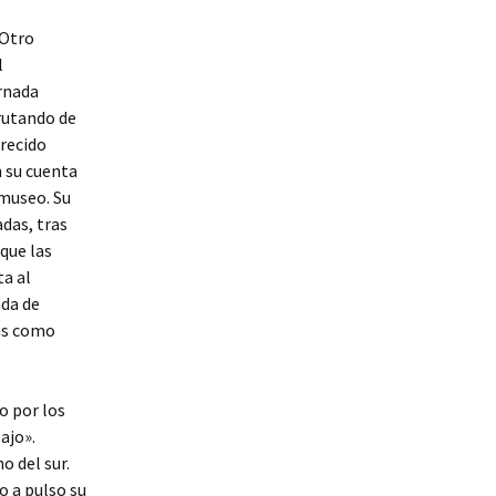
 Otro
l
rnada
frutando de
frecido
 su cuenta
 museo. Su
adas, tras
que las
a al
nda de
as como
o por los
ajo».
o del sur.
o a pulso su