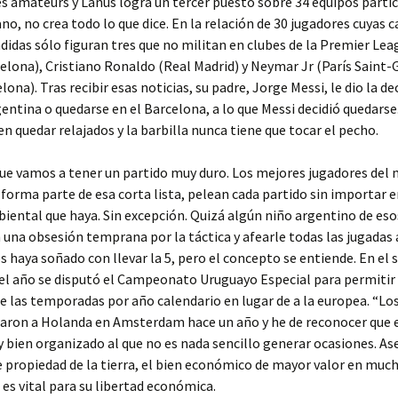
s amateurs y Lanús logra un tercer puesto sobre 34 equipos partic
no, no crea todo lo que dice. En la relación de 30 jugadores cuyas 
didas sólo figuran tres que no militan en clubes de la Premier Lea
elona), Cristiano Ronaldo (Real Madrid) y Neymar Jr (París Saint
ona). Tras recibir esas noticias, su padre, Jorge Messi, le dio la de
gentina o quedarse en el Barcelona, a lo que Messi decidió quedarse
n quedar relajados y la barbilla nunca tiene que tocar el pecho.
ue vamos a tener un partido muy duro. Los mejores jugadores del 
orma parte de esa corta lista, pelean cada partido sin importar 
biental que haya. Sin excepción. Quizá algún niño argentino de eso
 una obsesión temprana por la táctica y afearle todas las jugadas 
haya soñado con llevar la 5, pero el concepto se entiende. En el
l año se disputó el Campeonato Uruguayo Especial para permitir l
de las temporadas por año calendario en lugar de a la europea. “Los
aron a Holanda en Amsterdam hace un año y he de reconocer que 
 bien organizado al que no es nada sencillo generar ocasiones. As
 propiedad de la tierra, el bien económico de mayor valor en muc
 es vital para su libertad económica.