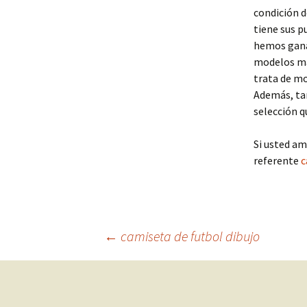
condición d
tiene sus p
hemos ganad
modelos mas
trata de m
Además, tam
selección q
Si usted am
referente
c
Navegación
←
camiseta de futbol dibujo
de