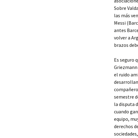
asociacione
Sobre Valda
las más ven
Messi (Barc
antes Barcel
volver a Ar
brazos debe
Es seguro q
Griezmann f
el ruido am
desarrollan
compañeros 
semestre de
la disputa 
cuando gan
equipo, muy
derechos de
sociedades,