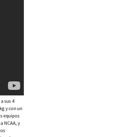
a sus 4
kg y con un
os equipos
la NCAA, y
dos