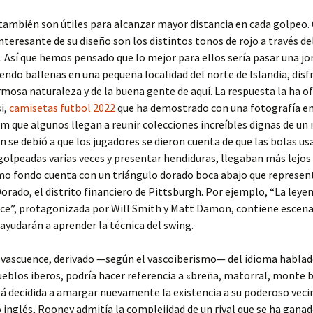
también son útiles para alcanzar mayor distancia en cada golpeo.
teresante de su diseño son los distintos tonos de rojo a través de
Así que hemos pensado que lo mejor para ellos sería pasar una jo
iendo ballenas en una pequeña localidad del norte de Islandia, dis
mosa naturaleza y de la buena gente de aquí. La respuesta la ha o
i,
camisetas futbol 2022
que ha demostrado con una fotografía en
m que algunos llegan a reunir colecciones increíbles dignas de un
n se debió a que los jugadores se dieron cuenta de que las bolas us
golpeadas varias veces y presentar hendiduras, llegaban más lejos 
mo fondo cuenta con un triángulo dorado boca abajo que represent
orado, el distrito financiero de Pittsburgh. Por ejemplo, “La leye
ce”, protagonizada por Will Smith y Matt Damon, contiene escen
 ayudarán a aprender la técnica del swing.
l vascuence, derivado —según el vascoiberismo— del idioma hablad
eblos iberos, podría hacer referencia a «breña, matorral, monte b
tá decidida a amargar nuevamente la existencia a su poderoso vecin
 inglés, Rooney admitía la complejidad de un rival que se ha ganad