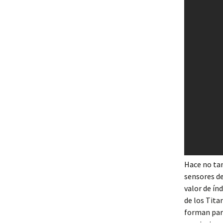
Hace no tan
sensores de
valor de ín
de los Tita
forman part