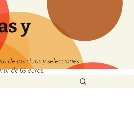
as y
o de los clubs y selecciones
tir de 69 euros.
Buscar: