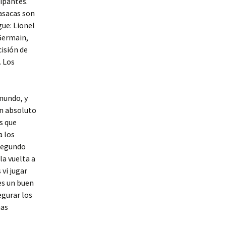
ipantes.
casacas son
gue: Lionel
-Germain,
cisión de
. Los
mundo, y
en absoluto
s que
a los
 segundo
a vuelta a
 vi jugar
es un buen
egurar los
has