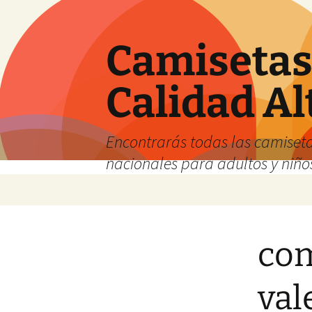
Camisetas 
Calidad Al
Encontrarás todas las camiseta
nacionales para adultos y niños
Saltar
al
contenido
com
val