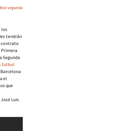
tbol segunda
o
los
des tendrán
n contrato
n Primera
la Segunda
 futbol
l Barcelona
a el
sos que
 José Luis