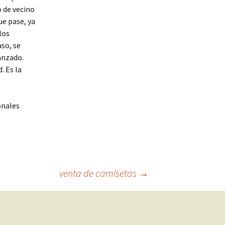
 de vecino
ue pase, ya
los
aso, se
anzado.
. Es la
onales
venta de camisetas
→