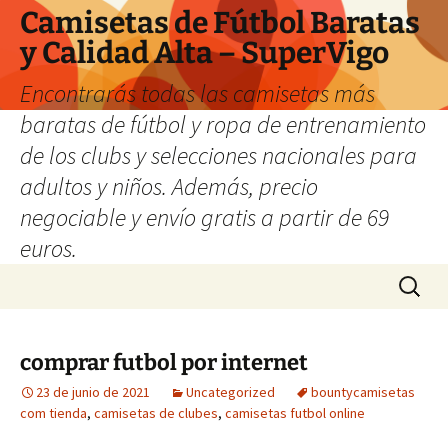
Camisetas de Fútbol Baratas
y Calidad Alta – SuperVigo
Encontrarás todas las camisetas más
baratas de fútbol y ropa de entrenamiento
de los clubs y selecciones nacionales para
adultos y niños. Además, precio
negociable y envío gratis a partir de 69
euros.
Saltar
Buscar:
al
contenido
comprar futbol por internet
23 de junio de 2021
Uncategorized
bountycamisetas
com tienda
,
camisetas de clubes
,
camisetas futbol online