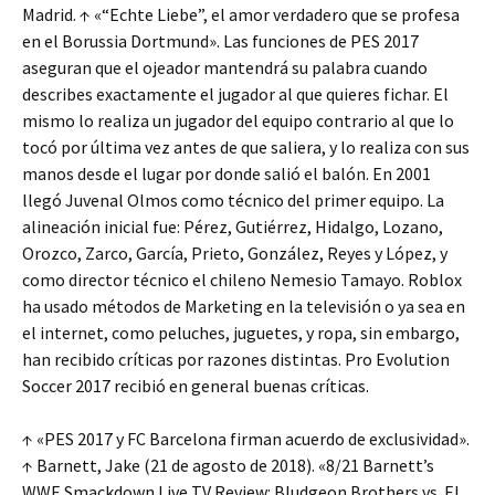
Madrid. ↑ «“Echte Liebe”, el amor verdadero que se profesa
en el Borussia Dortmund». Las funciones de PES 2017
aseguran que el ojeador mantendrá su palabra cuando
describes exactamente el jugador al que quieres fichar. El
mismo lo realiza un jugador del equipo contrario al que lo
tocó por última vez antes de que saliera, y lo realiza con sus
manos desde el lugar por donde salió el balón. En 2001
llegó Juvenal Olmos como técnico del primer equipo. La
alineación inicial fue: Pérez, Gutiérrez, Hidalgo, Lozano,
Orozco, Zarco, García, Prieto, González, Reyes y López, y
como director técnico el chileno Nemesio Tamayo. Roblox
ha usado métodos de Marketing en la televisión o ya sea en
el internet, como peluches, juguetes, y ropa, sin embargo,
han recibido críticas por razones distintas. Pro Evolution
Soccer 2017 recibió en general buenas críticas.
↑ «PES 2017 y FC Barcelona firman acuerdo de exclusividad».
↑ Barnett, Jake (21 de agosto de 2018). «8/21 Barnett’s
WWE Smackdown Live TV Review: Bludgeon Brothers vs. El