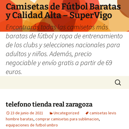
Camisetas de Fútbol Baratas
y Calidad Alta – SuperVigo
Encontrarás todas las camisetas más
baratas de fútbol y ropa de entrenamiento
de los clubs y selecciones nacionales para
adultos y niños. Además, precio
negociable y envío gratis a partir de 69
euros.
Saltar
Buscar:
al
contenido
telefono tienda real zaragoza
23 de junio de 2021
Uncategorized
camisetas levis
hombre baratas
,
comprar camisetas para sublimacion
,
equipaciones de futbol umbro