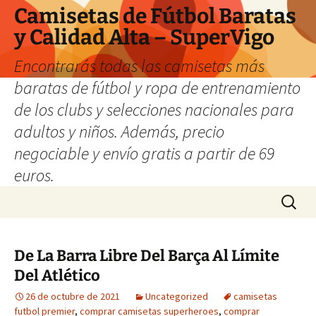
Camisetas de Fútbol Baratas
y Calidad Alta – SuperVigo
Encontrarás todas las camisetas más
baratas de fútbol y ropa de entrenamiento
de los clubs y selecciones nacionales para
adultos y niños. Además, precio
negociable y envío gratis a partir de 69
euros.
Saltar
Buscar:
al
contenido
De La Barra Libre Del Barça Al Límite
Del Atlético
26 de octubre de 2021
Uncategorized
camisetas
futbol premier
,
comprar camisetas superheroes
,
comprar