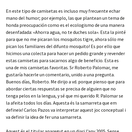
En este tipo de camisetas es incluso muy frecuente echar
mano del humor; por ejemplo, las que plantean un tema de
honda preocupación como es el ecologismo de una manera
desenfadada: «Ahorra agua, no te duches sola». Esta la pinté
para que no me picaran los mosquitos tigre, ahora sólo me
pican los familiares del difunto mosquito! Es por ello que
hicimos una colecta para hacer un pedido grande y revender
estas camisetas para sacarnos algo de beneficio. Esta es
una de mis camisetas favoritas. Sr Roberto Palomar, me
gustaría hacerle un comentario, unido a una pregunta.
Buenos días, Roberto. Me dirijo a vd. porque pienso que para
abordar ciertas respuestas se precisa de alguien que no
tenga pelos en la lengua, y sé que mi querido R. Palomar se
la afeita todos los días. Aquesta és la samarreta que em
defineix! Carlos Pazos va interpretar aquest joc conceptual i
va definir la idea de fer una samarreta.
Aquest és el titular aparegut en un diari l’any 2005. Sense