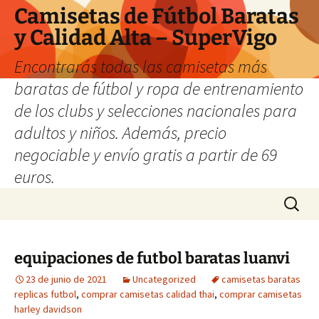
Camisetas de Fútbol Baratas
y Calidad Alta – SuperVigo
Encontrarás todas las camisetas más
baratas de fútbol y ropa de entrenamiento
de los clubs y selecciones nacionales para
adultos y niños. Además, precio
negociable y envío gratis a partir de 69
euros.
Saltar
Buscar:
al
contenido
equipaciones de futbol baratas luanvi
23 de junio de 2021
Uncategorized
camisetas baratas
replicas futbol
,
comprar camisetas calidad thai
,
comprar camisetas
harley davidson