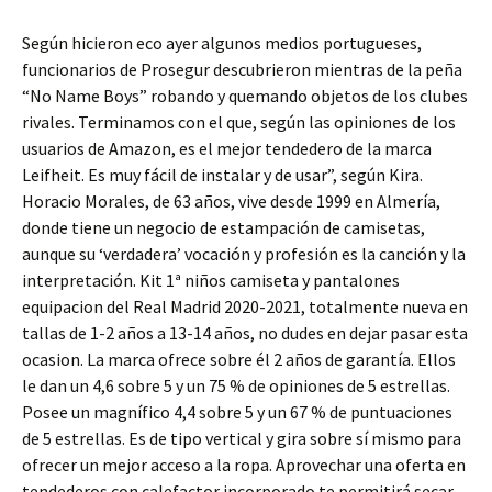
Según hicieron eco ayer algunos medios portugueses,
funcionarios de Prosegur descubrieron mientras de la peña
“No Name Boys” robando y quemando objetos de los clubes
rivales. Terminamos con el que, según las opiniones de los
usuarios de Amazon, es el mejor tendedero de la marca
Leifheit. Es muy fácil de instalar y de usar”, según Kira.
Horacio Morales, de 63 años, vive desde 1999 en Almería,
donde tiene un negocio de estampación de camisetas,
aunque su ‘verdadera’ vocación y profesión es la canción y la
interpretación. Kit 1ª niños camiseta y pantalones
equipacion del Real Madrid 2020-2021, totalmente nueva en
tallas de 1-2 años a 13-14 años, no dudes en dejar pasar esta
ocasion. La marca ofrece sobre él 2 años de garantía. Ellos
le dan un 4,6 sobre 5 y un 75 % de opiniones de 5 estrellas.
Posee un magnífico 4,4 sobre 5 y un 67 % de puntuaciones
de 5 estrellas. Es de tipo vertical y gira sobre sí mismo para
ofrecer un mejor acceso a la ropa. Aprovechar una oferta en
tendederos con calefactor incorporado te permitirá secar