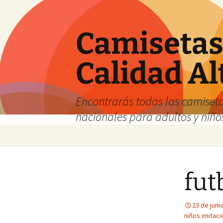
Camisetas 
Calidad Al
Encontrarás todas las camiseta
nacionales para adultos y niños
Saltar
al
contenido
fut
23 de juni
niños imitaci