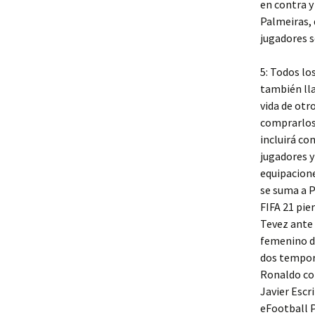
en contra y
Palmeiras, 
jugadores so
5: Todos lo
también lla
vida de otr
comprarlos
incluirá co
jugadores y
equipacione
se suma a P
FIFA 21 pie
Tevez ante 
femenino de
dos tempora
Ronaldo com
Javier Escr
eFootball 