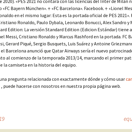
de 2020). «PES 2021 no contará con las licencias del Inter de Milán n
 b «FC Bayern München». ↑ «FC Barcelona». Facebook. ↑ «Lionel Mes
onaldo en el mismo lugar: Esta es la portada oficial de PES 2021».
ristiano Ronaldo, Paulo Dybala, Leonardo Bonucci, Alex Sandro y 
dard Edition: La versión Standard Edition (Edicion Estándar) tiene
nel Messi, Cristiano Ronaldo y Marcus Rashford en la portada. FC 
si, Gerard Piqué, Sergio Busquets, Luis Suárez y Antoine Griezmann
el Barcelona anunció que Qatar Airways sería el nuevo patrocinad
to al comienzo de la temporada 2013/14, marcando el primer pat
e la camiseta en la historia del equipo.
lguna pregunta relacionada con exactamente dónde y cómo usar
ca
1
, puede hacerse con nosotros en nuestra propia página web.
19
equ