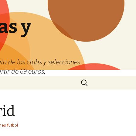
as y
o de los clubs y selecciones
tir de 69 euros.
Buscar:
rid
nes futbol