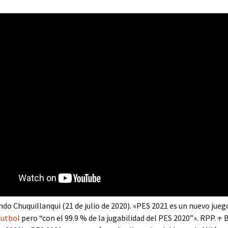
ndo Chuquillanqui (21 de julio de 2020). «PES 2021 es un nuevo jueg
futbol
pero “con el 99.9 % de la jugabilidad del PES 2020”». RPP. ↑ 