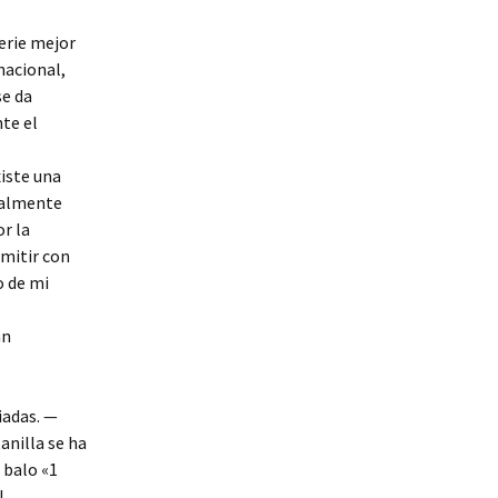
erie mejor
nacional,
se da
te el
iste una
ipalmente
or la
mitir con
o de mi
an
iadas. —
nilla se ha
 balo «1
l