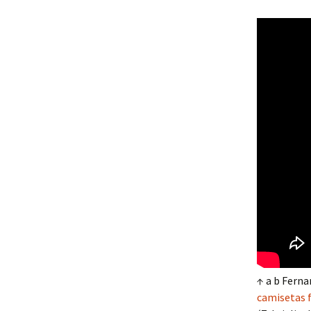
↑ a b Ferna
camisetas 