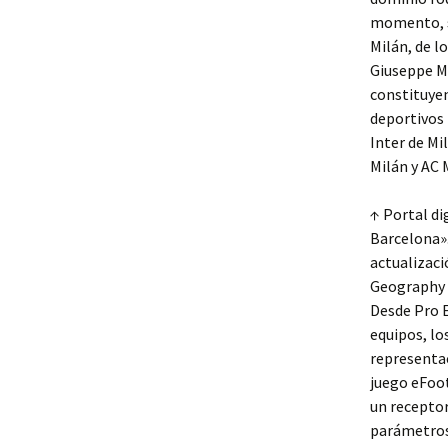
momento, se
Milán, de lo
Giuseppe Me
constituye
deportivos 
Inter de Mi
Milán y AC
↑ Portal di
Barcelona».
actualizaci
Geography o
Desde Pro E
equipos, lo
representac
juego eFoot
un receptor
parámetros 