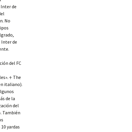
 Inter de
del
án. No
uipos
lgrado,
 Inter de
ente.
ción del FC
les». ↑ The
n italiano).
algunos
ás de la
zación del
». También
os
 10 yardas