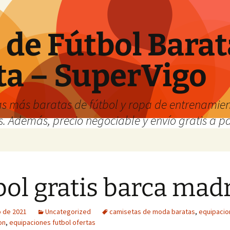
de Fútbol Barat
ta – SuperVigo
s más baratas de fútbol y ropa de entrenamient
. Además, precio negociable y envío gratis a par
bol gratis barca mad
o de 2021
Uncategorized
camisetas de moda baratas
,
equipacio
on
,
equipaciones futbol ofertas