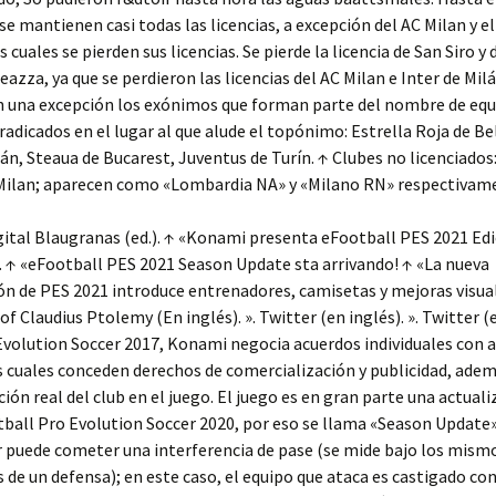
 mantienen casi todas las licencias, a excepción del AC Milan y el
s cuales se pierden sus licencias. Se pierde la licencia de San Siro y 
azza, ya que se perdieron las licencias del AC Milan e Inter de Mil
n una excepción los exónimos que forman parte del nombre de eq
radicados en el lugar al que alude el topónimo: Estrella Roja de Be
lán, Steaua de Bucarest, Juventus de Turín. ↑ Clubes no licenciados:
 Milan; aparecen como «Lombardia NA» y «Milano RN» respectivam
gital Blaugranas (ed.). ↑ «Konami presenta eFootball PES 2021 Edi
 ↑ «eFootball PES 2021 Season Update sta arrivando! ↑ «La nueva
ón de PES 2021 introduce entrenadores, camisetas y mejoras visua
f Claudius Ptolemy (En inglés). ». Twitter (en inglés). ». Twitter (e
volution Soccer 2017, Konami negocia acuerdos individuales con 
s cuales conceden derechos de comercialización y publicidad, adem
ión real del club en el juego. El juego es en gran parte una actuali
ball Pro Evolution Soccer 2020, por eso se llama «Season Update
 puede cometer una interferencia de pase (se mide bajo los mism
de un defensa); en este caso, el equipo que ataca es castigado con