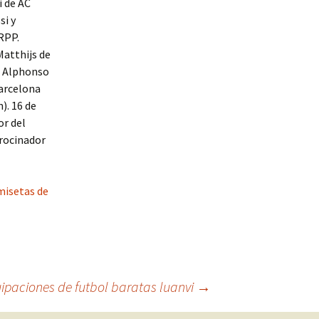
i de AC
si y
 RPP.
Matthijs de
 a Alphonso
Barcelona
). 16 de
or del
rocinador
misetas de
ipaciones de futbol baratas luanvi
→