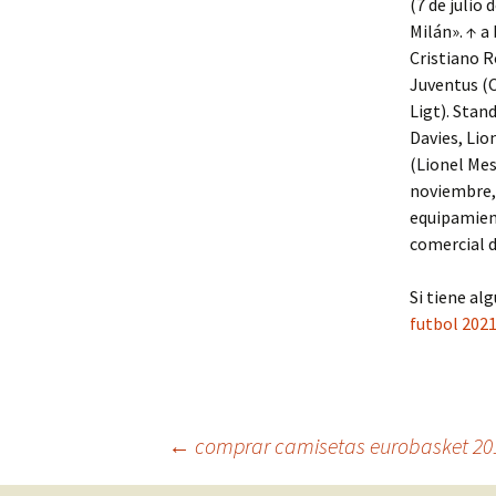
(7 de julio 
Milán». ↑ a
Cristiano R
Juventus (C
Ligt). Stan
Davies, Lio
(Lionel Mes
noviembre, 
equipamien
comercial d
Si tiene a
futbol 202
Navegación
←
comprar camisetas eurobasket 20