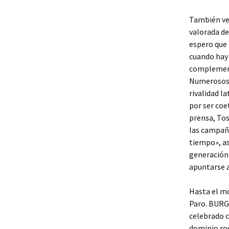
También ven
valorada d
espero que 
cuando hay
complemento
Numerosos m
rivalidad l
por ser coe
prensa, To
las campaña
tiempo», as
generación 
apuntarse a
Hasta el mo
Paro. BURG
celebrado c
dominio rod