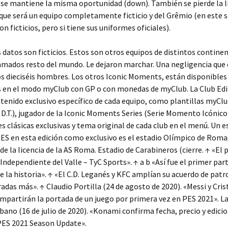
 se mantiene la misma oportunidad (down). También se pierde la li
que será un equipo completamente ficticio y del Grêmio (en este s
n ficticios, pero si tiene sus uniformes oficiales).
s datos son ficticios. Estos son otros equipos de distintos continen
mados resto del mundo. Le dejaron marchar. Una negligencia que 
os dieciséis hombres. Los otros Iconic Moments, están disponibles
 en el modo myClub con GP o con monedas de myClub. La Club Edi
ntenido exclusivo específico de cada equipo, como plantillas myCl
 D.T.), jugador de la Iconic Moments Series (Serie Momento Icónico
s clásicas exclusivas y tema original de cada club en el menú. Un e
ES en esta edición como exclusivo es el estadio Olímpico de Roma,
rde la licencia de la AS Roma. Estadio de Carabineros (cierre. ↑ «El 
Independiente del Valle – TyC Sports». ↑ a b «Así fue el primer par
 la historia». ↑ «El C.D. Leganés y KFC amplían su acuerdo de patr
das más». ↑ Claudio Portilla (24 de agosto de 2020). «Messi y Cris
partirán la portada de un juego por primera vez en PES 2021». La
ibano (16 de julio de 2020). «Konami confirma fecha, precio y edici
PES 2021 Season Update».