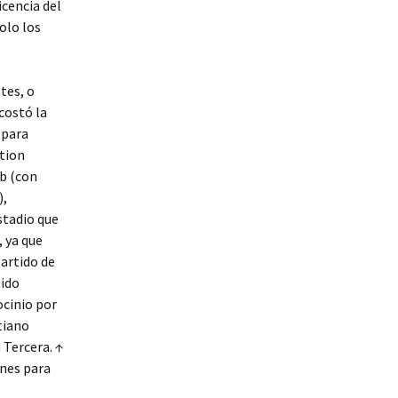
cencia del
olo los
tes, o
costó la
 para
tion
ub (con
),
stadio que
 ya que
partido de
tido
ocinio por
tiano
 Tercera. ↑
ones para