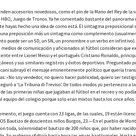
den accesorios novedosos, como el pin de la Mano del Rey de la s
e HBO, Juego de Tronos. Ya he comentado bastante del panorama 
te hayas hecho una idea de como está. El sintagma preposicional 
 una preposición más un sintagma como complemento (usualmen
 puede ser un SD, un SN, un pronombre o un verbo en infintivo).
edios de comunicación y aficionados al fútbol consideran que ex
atente entre Lionel Messi y el portugués Cristiano Ronaldo, princ
táneos y sus similares registros y éxitos deportivos. Preguntado p
scani subrayó el mensaje eminentemente político que quería trans
s: «No soy vendedor, no quiero hacer publicidad, quiero ser testig
eguró a ‘La Tribuna di Treviso’. De todos modos yo pertenezco a la
de las primeras niñas que jugaban al fútbol en el recreo y no podí
l equipo del colegio porque solo eran mixtos hasta los once años.
mento, el juego cuenta con 23 ligas, de las cuales, 19 están licenc
OS Bautizo de doscientos niños Burgos, 23.—En el pueblo de Monta
on toda, solemnidad el bautizo de 200 niños que, por haber nacido
o, So pudieron r&dtoír hasta hora las aguas baattsmales. Hasta e