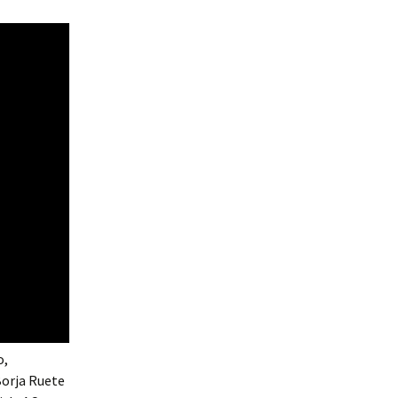
o,
Borja Ruete