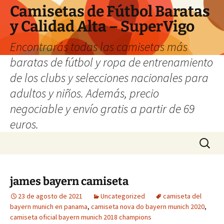
Camisetas de Fútbol Baratas
y Calidad Alta – SuperVigo
Encontrarás todas las camisetas más
baratas de fútbol y ropa de entrenamiento
de los clubs y selecciones nacionales para
adultos y niños. Además, precio
negociable y envío gratis a partir de 69
euros.
Saltar
Buscar:
al
contenido
james bayern camiseta
23 de agosto de 2021
Uncategorized
camiseta del
bayern munich en panama
,
camiseta nova do bayern munich 2020
,
camiseta oficial bayern munich 2018 champions