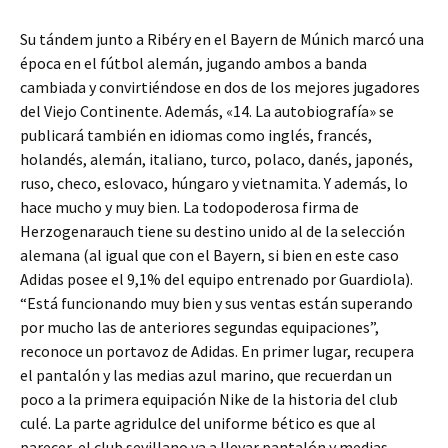
Su tándem junto a Ribéry en el Bayern de Múnich marcó una
época en el fútbol alemán, jugando ambos a banda
cambiada y convirtiéndose en dos de los mejores jugadores
del Viejo Continente. Además, «14. La autobiografía» se
publicará también en idiomas como inglés, francés,
holandés, alemán, italiano, turco, polaco, danés, japonés,
ruso, checo, eslovaco, húngaro y vietnamita. Y además, lo
hace mucho y muy bien. La todopoderosa firma de
Herzogenarauch tiene su destino unido al de la selección
alemana (al igual que con el Bayern, si bien en este caso
Adidas posee el 9,1% del equipo entrenado por Guardiola).
“Está funcionando muy bien y sus ventas están superando
por mucho las de anteriores segundas equipaciones”,
reconoce un portavoz de Adidas. En primer lugar, recupera
el pantalón y las medias azul marino, que recuerdan un
poco a la primera equipación Nike de la historia del club
culé. La parte agridulce del uniforme bético es que al
parecer, el club sevillano va a llevar pantalón y medias