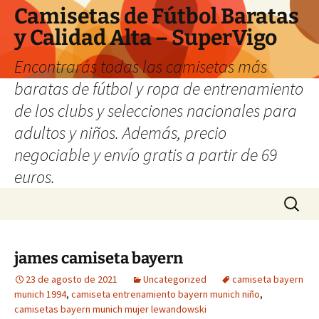
Camisetas de Fútbol Baratas
y Calidad Alta – SuperVigo
Encontrarás todas las camisetas más
baratas de fútbol y ropa de entrenamiento
de los clubs y selecciones nacionales para
adultos y niños. Además, precio
negociable y envío gratis a partir de 69
euros.
Saltar
Buscar:
al
contenido
james camiseta bayern
23 de agosto de 2021
Uncategorized
camiseta bayern
munich 1994
,
camiseta entrenamiento bayern munich niño
,
camisetas bayern munich mujer lewandowski