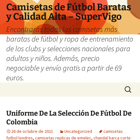
Camisetas de Fútbol Baratas
y Calidad Alta – SuperVigo
Encontrarás todas las camisetas más
baratas de fútbol y ropa de entrenamiento
de los clubs y selecciones nacionales para
adultos y niños. Además, precio
negociable y envío gratis a partir de 69
euros.
Saltar
Buscar:
al
contenido
Uniforme De La Selección De Fútbol De
Colombia
26 de octubre de 2021
Uncategorized
camisetas
futbol londres
,
camisetas replicas de emelec
,
chandal barca corte