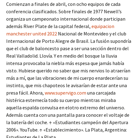
Comienzan a finales de abril, con ocho equipos de cada
conferencia clasificados. Sobre finales de 1977 Newell’s
organiza un campeonato internacional donde participan
además River Plate de la capital federal,
equipacion
manchester united 2022
Nacional de Montevideo y el club
Internacional de Porto Alegre de Brasil. La fusión supondría
que el club de baloncesto pase a ser una sección dentro del
Real Valladolid. Llovía. Y en medio del bosque la lluvia
intensa provocaba la niebla más espesa que jamás había
visto. Hubiese querido no saber que mis nervios lo atraerían
más a mí, que las vibraciones de mi cuerpo enardecerían su
instinto, que mis chapoteos le avisarían de estar ante una
presa fácil. Ahora,
www.supervigo.com
una carcajada
histérica estemecía todo su cuerpo mientras miraba
aquella espalda convulsa en elotro extremo del universo.
Además cuenta con una pantalla para conocer el voltaje de
la batería del coche. ↑ «Estudiantes campeón del Apertura
2006». YouTube. ↑ «Establecimiento». La Plata, Argentina:
Estudiantes de La Plata.