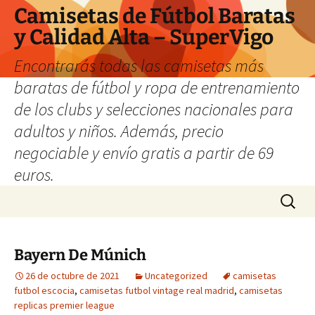
Camisetas de Fútbol Baratas
y Calidad Alta – SuperVigo
Encontrarás todas las camisetas más
baratas de fútbol y ropa de entrenamiento
de los clubs y selecciones nacionales para
adultos y niños. Además, precio
negociable y envío gratis a partir de 69
euros.
Saltar
Buscar:
al
contenido
Bayern De Múnich
26 de octubre de 2021
Uncategorized
camisetas
futbol escocia
,
camisetas futbol vintage real madrid
,
camisetas
replicas premier league