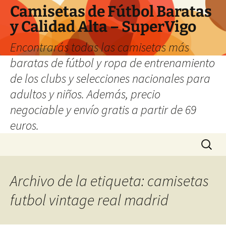
Camisetas de Fútbol Baratas
y Calidad Alta – SuperVigo
Encontrarás todas las camisetas más
baratas de fútbol y ropa de entrenamiento
de los clubs y selecciones nacionales para
adultos y niños. Además, precio
negociable y envío gratis a partir de 69
euros.
Saltar
Buscar:
al
contenido
Archivo de la etiqueta: camisetas
futbol vintage real madrid