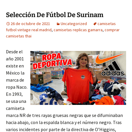
Selección De Fútbol De Surinam
26 de octubre de 2021
Uncategorized
camisetas
futbol vintage real madrid
,
camisetas replicas gamarra
,
comprar
camisetas thai
Desde el
año 2001
existe en
México la
marca de
ropa Naco.
En 1993,
se usa una
camiseta
marca NR de tres rayas gruesas negras que se difuminaban
hacia abajo, con la espalda blanca y el número negro. Tras
varios incidentes por parte de la directiva de O’Higgins,